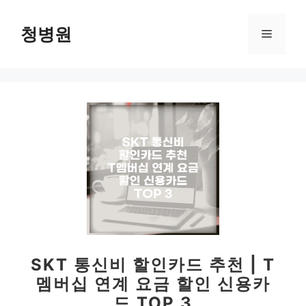
컨
텐
청병원
메
츠
로
뉴
건
너
뛰
기
SKT 통신비 할인카드 추천 | T
멤버십 연계 요금 할인 신용카
드 TOP 3