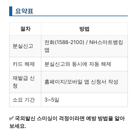
요약표
절차
방법
전화(1588-2100) / NH스마트뱅킹
분실신고
앱
카드 해제
분실신고와 동시에 자동 해제
재발급 신
홈페이지/모바일 앱 신청서 작성
청
소요 기간
3~5일
✅
국외발신 스미싱이 걱정이라면 예방 방법을 알아
보세요.