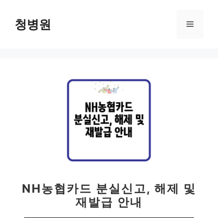
컨
텐
청병원
메
츠
로
뉴
건
너
뛰
기
NH농협카드 분실신고, 해제 및
재발급 안내