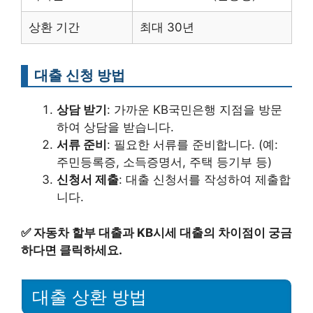
상환 기간
최대 30년
대출 신청 방법
상담 받기
: 가까운 KB국민은행 지점을 방문
하여 상담을 받습니다.
서류 준비
: 필요한 서류를 준비합니다. (예:
주민등록증, 소득증명서, 주택 등기부 등)
신청서 제출
: 대출 신청서를 작성하여 제출합
니다.
✅
자동차 할부 대출과 KB시세 대출의 차이점이 궁금
하다면 클릭하세요.
대출 상환 방법