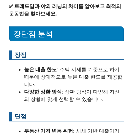
✅
트레드밀과 야외 러닝의 차이를 알아보고 최적의
운동법을 찾아보세요.
장단점 분석
장점
높은 대출 한도
: 주택 시세를 기준으로 하기
때문에 상대적으로 높은 대출 한도를 제공합
니다.
다양한 상환 방식
: 상환 방식이 다양해 자신
의 상황에 맞게 선택할 수 있습니다.
단점
부동산 가격 변동 위험
: 시세 기반 대출이기