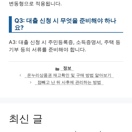
변동형으로 적용됩니다.
Q3: 대출 신청 시 무엇을 준비해야 하나
요?
A3: 대출 신청 시 주민등록증, 소득증명서, 주택 등
기부 등의 서류를 준비해야 합니다.
카
정보
테
온누리상품권 재고확인 및 구매 방법 알아보기
고
점빼고 난 뒤 사후에 관리하는 방법
리
최신 글