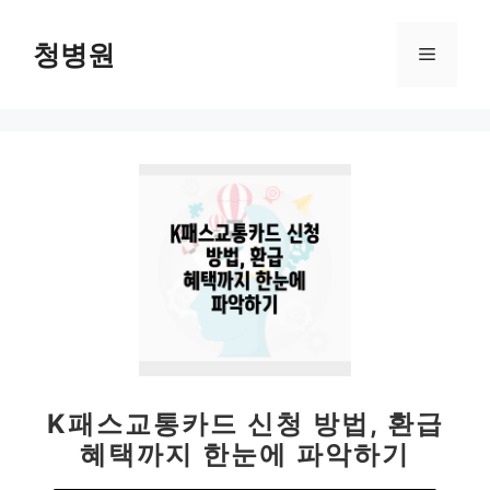
컨
텐
청병원
메
츠
로
뉴
건
너
뛰
기
K패스교통카드 신청 방법, 환급
혜택까지 한눈에 파악하기