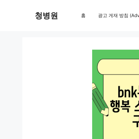
컨
텐
청병원
홈
광고 게재 방침 (Adver
츠
로
건
너
뛰
기