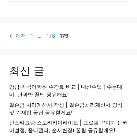
페
페
페
←
이전
1
…
178
179
이
이
이
지
지
지
최신 글
강남구 국어학원 수강료 비교 | 내신수업 | 수능대
비, 단과반 꿀팁 공유해요!
결손금 처리계산서 작성 | 결손금처리계산서 양식
및 기재법 꿀팁 공유할게요!
인스타그램 스토리하이라이트 | 프로필 꾸미기 (+커
버설정, 폴더관리, 순서변경) 꿀팁 공유할게요!