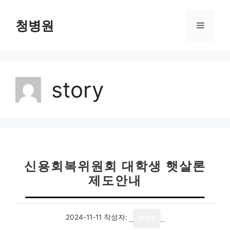
컨
텐
청병원
메
츠
로
뉴
건
너
story
뛰
기
신용회복위원회 대학생 햇살론
제도안내
2024-11-11
작성자:
story