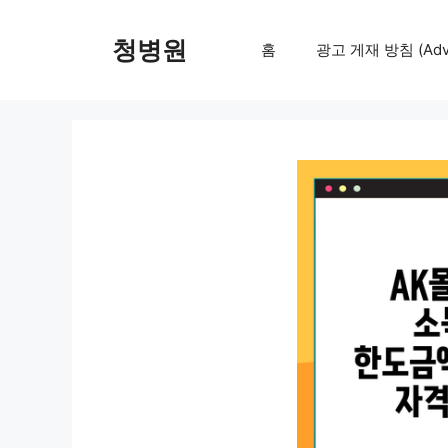
컨
텐
청병원
홈
광고 게재 방침 (Adver
츠
로
건
너
뛰
기