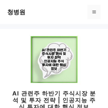
컨
텐
청병원
메
츠
로
뉴
건
너
뛰
기
AI 관련주 하반기 주식시장 분
석 및 투자 전략 | 인공지능 주
식 투자에 대한 핵심 정보