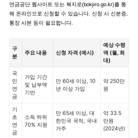
연금공단 웹사이트 또는 복지로(bokjiro.go.kr)를 통
해 온라인으로 신청할 수 있습니다. 신청 시 신분증,
통장 사본 등이 필요합니다.
예상 수령
구
주요 내용
신청 자격 (예시)
액 (월, 최
분
대)
국
가입 기간
민
만 60세 이상, 10
약 250만
및 납부액
연
년 이상 가입
원
기반
금
기
만 65세 이상, 대
약 33.5
초
소득 하위
한민국 국적, 국내
만원
연
70% 지원
거주
(2024년)
금