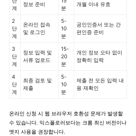
단
15
정보 준비
개월 이내 유효
계
분
2
5-
온라인 접속
공인인증서 또는 간
단
10
및 로그인
편인증 준비
계
분
3
15-
정보 입력 및
개인 정보 오타 없이
단
20
서류 업로드
정확히 입력
계
분
4
5-
최종 검토 및
제출 전 모든 입력 내
단
10
제출
용 재확인
계
분
온라인 신청 시 웹 브라우저 호환성 문제가 발생할
수 있습니다. 익스플로러보다는 크롬 최신 버전이나
엣지 사용을 권장합니다.