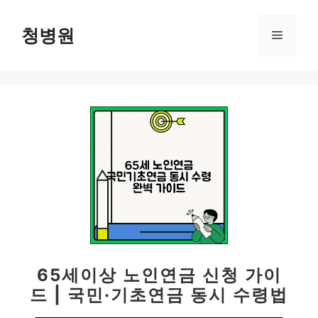
컨
텐
청병원
메
츠
로
뉴
건
너
뛰
기
65세이상 노인연금 신청 가이
드 | 국민·기초연금 동시 수령법