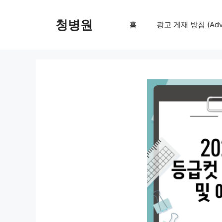
컨
텐
청병원
홈
광고 게재 방침 (Adver
츠
로
건
너
뛰
기