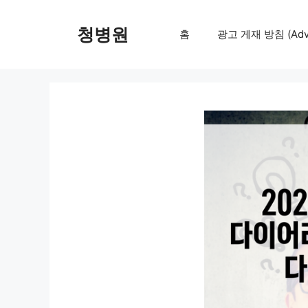
컨
텐
청병원
홈
광고 게재 방침 (Adver
츠
로
건
너
뛰
기