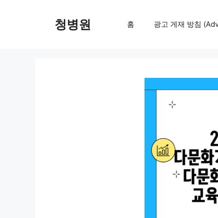
컨
텐
청병원
홈
광고 게재 방침 (Adver
츠
로
건
너
뛰
기