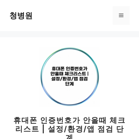
컨
텐
청병원
메
츠
로
뉴
건
너
뛰
기
휴대폰 인증번호가 안올때 체크
리스트 | 설정/환경/앱 점검 단
계