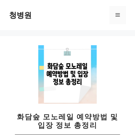
컨
텐
청병원
메
츠
로
뉴
건
너
뛰
기
화담숲 모노레일 예약방법 및
입장 정보 총정리