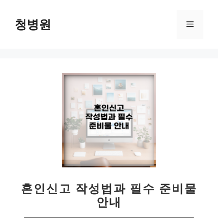
컨
텐
청병원
메
츠
로
뉴
건
너
뛰
기
혼인신고 작성법과 필수 준비물
안내