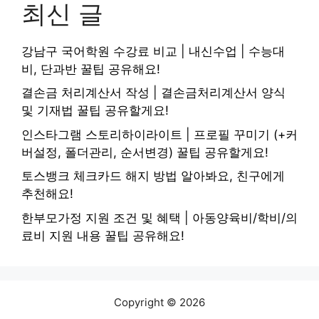
최신 글
강남구 국어학원 수강료 비교 | 내신수업 | 수능대
비, 단과반 꿀팁 공유해요!
결손금 처리계산서 작성 | 결손금처리계산서 양식
및 기재법 꿀팁 공유할게요!
인스타그램 스토리하이라이트 | 프로필 꾸미기 (+커
버설정, 폴더관리, 순서변경) 꿀팁 공유할게요!
토스뱅크 체크카드 해지 방법 알아봐요, 친구에게
추천해요!
한부모가정 지원 조건 및 혜택 | 아동양육비/학비/의
료비 지원 내용 꿀팁 공유해요!
Copyright © 2026