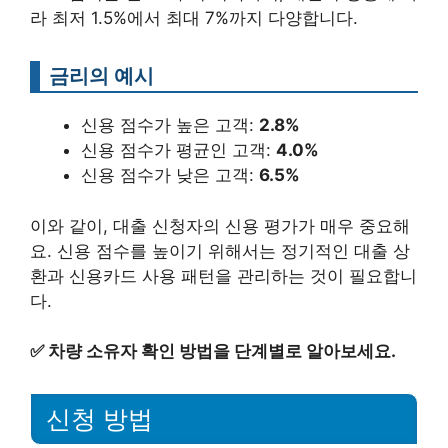
라 최저 1.5%에서 최대 7%까지 다양합니다.
금리의 예시
신용 점수가 높은 고객:
2.8%
신용 점수가 평균인 고객:
4.0%
신용 점수가 낮은 고객:
6.5%
이와 같이, 대출 신청자의 신용 평가가 매우 중요해
요. 신용 점수를 높이기 위해서는 정기적인 대출 상
환과 신용카드 사용 패턴을 관리하는 것이 필요합니
다.
✅
차량 소유자 확인 방법을 단계별로 알아보세요.
신청 방법