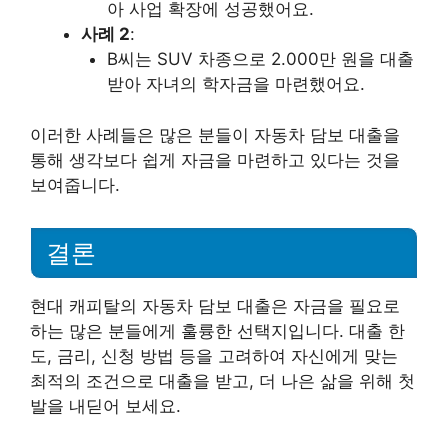
아 사업 확장에 성공했어요.
사례 2
:
B씨는 SUV 차종으로 2.000만 원을 대출
받아 자녀의 학자금을 마련했어요.
이러한 사례들은 많은 분들이 자동차 담보 대출을
통해 생각보다 쉽게 자금을 마련하고 있다는 것을
보여줍니다.
결론
현대 캐피탈의 자동차 담보 대출은 자금을 필요로
하는 많은 분들에게 훌륭한 선택지입니다. 대출 한
도, 금리, 신청 방법 등을 고려하여 자신에게 맞는
최적의 조건으로 대출을 받고, 더 나은 삶을 위해 첫
발을 내딛어 보세요.