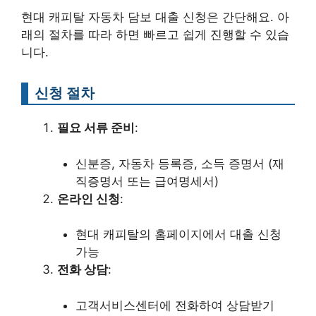
현대 캐피탈 자동차 담보 대출 신청은 간단해요. 아
래의 절차를 따라 하면 빠르고 쉽게 진행할 수 있습
니다.
신청 절차
필요 서류 준비
:
신분증, 자동차 등록증, 소득 증명서 (재
직증명서 또는 급여명세서)
온라인 신청
:
현대 캐피탈의 홈페이지에서 대출 신청
가능
전화 상담
:
고객서비스센터에 전화하여 상담받기