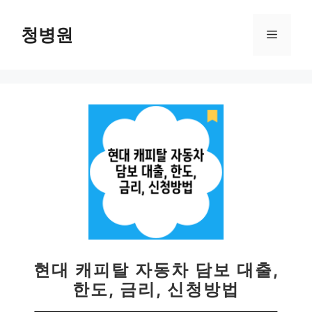
컨
텐
청병원
메
츠
로
뉴
건
너
뛰
기
현대 캐피탈 자동차 담보 대출,
한도, 금리, 신청방법