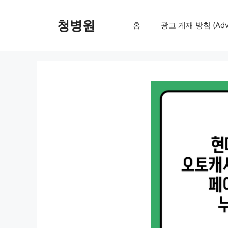
컨
텐
청병원
홈
광고 게재 방침 (Adver
츠
로
건
너
뛰
기