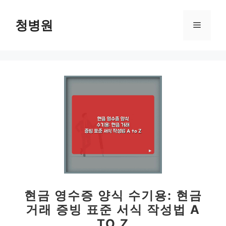
컨
텐
청병원
메
츠
로
뉴
건
너
뛰
기
현금 영수증 양식 수기용: 현금
거래 증빙 표준 서식 작성법 A
TO Z