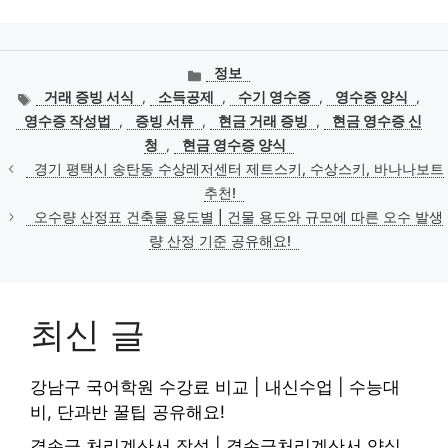
카
정보
테
태
거래 증빙 서식
,
소득공제
,
수기 영수증
,
영수증 양식
,
고
그
영수증 작성법
,
증빙 서류
,
현금 거래 증빙
,
현금 영수증 신
리
청
,
현금 영수증 양식
경기 평택시 송탄동 수상레저센터 제트스키, 수상스키, 바나나보트
추천!
오수량 산정표 건축물 용도별 | 건물 용도와 규모에 따른 오수 발생
량 산정 기준 공유해요!
최신 글
강남구 국어학원 수강료 비교 | 내신수업 | 수능대
비, 단과반 꿀팁 공유해요!
결손금 처리계산서 작성 | 결손금처리계산서 양식