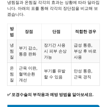
냉찜질과 온찜질 각각의 효과는 상황에 따라 달라집
니다. 아래의 표를 통해 각각의 장단점을 비교해 보
겠습니다.
방
장점
단점
적합한 경우
법
냉
장기간 사용
급성 통증,
부기 감소,
찜
시 피부 손상
부상 후 바로
통증 완화
질
가능
사용
온
근육 이완,
부기를 유발
만성 통증,
찜
혈액순환
할 수 있음
근육 경직
질
개선
✅
포경수술의 부작용과 예방 방법을 알아보세요.