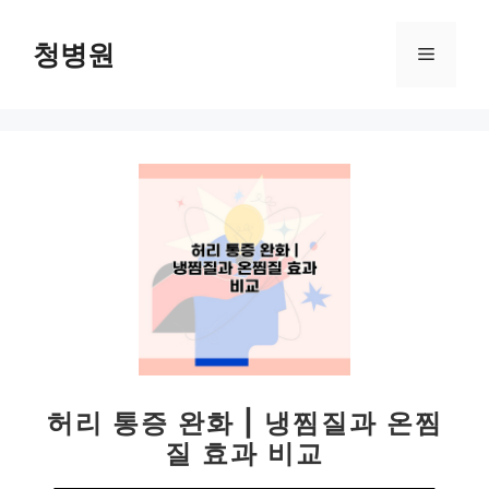
컨
텐
청병원
메
츠
로
뉴
건
너
뛰
기
허리 통증 완화 | 냉찜질과 온찜
질 효과 비교