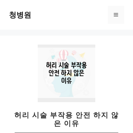
컨
텐
청병원
메
츠
로
뉴
건
너
뛰
기
허리 시술 부작용 안전 하지 않
은 이유