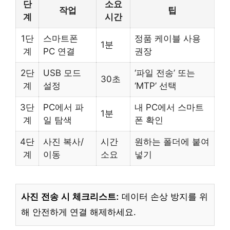
단
소요
작업
팁
계
시간
1단
스마트폰
정품 케이블 사용
1분
계
PC 연결
권장
2단
USB 모드
‘파일 전송’ 또는
30초
계
설정
‘MTP’ 선택
3단
PC에서 파
내 PC에서 스마트
1분
계
일 탐색
폰 확인
4단
사진 복사/
시간
원하는 폴더에 붙여
계
이동
소요
넣기
사진 전송 시 체크리스트:
데이터 손상 방지를 위
해 안전하게 연결 해제하세요.