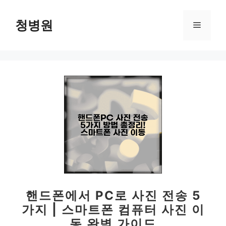
컨
텐
청병원
메
츠
로
뉴
건
너
뛰
기
핸드폰에서 PC로 사진 전송 5
가지 | 스마트폰 컴퓨터 사진 이
동 완벽 가이드