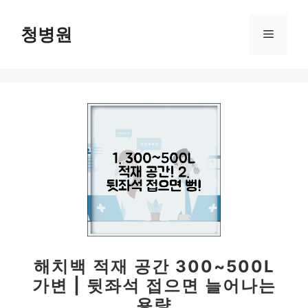
컨
텐
청병원
메
츠
로
뉴
건
너
뛰
기
해치백 적재 공간 300~500L
가변 | 뒷좌석 접으면 늘어나는
용량