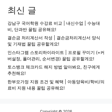
최신 글
강남구 국어학원 수강료 비교 | 내신수업 | 수능대
비, 단과반 꿀팁 공유해요!
결손금 처리계산서 작성 | 결손금처리계산서 양식
및 기재법 꿀팁 공유할게요!
인스타그램 스토리하이라이트 | 프로필 꾸미기 (+커
버설정, 폴더관리, 순서변경) 꿀팁 공유할게요!
토스뱅크 체크카드 해지 방법 알아봐요, 친구에게
추천해요!
한부모가정 지원 조건 및 혜택 | 아동양육비/학비/의
료비 지원 내용 꿀팁 공유해요!
Copyright © 2026