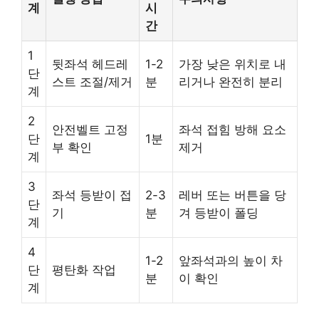
계
시
간
1
뒷좌석 헤드레
1-2
가장 낮은 위치로 내
단
스트 조절/제거
분
리거나 완전히 분리
계
2
안전벨트 고정
좌석 접힘 방해 요소
단
1분
부 확인
제거
계
3
좌석 등받이 접
2-3
레버 또는 버튼을 당
단
기
분
겨 등받이 폴딩
계
4
1-2
앞좌석과의 높이 차
단
평탄화 작업
분
이 확인
계