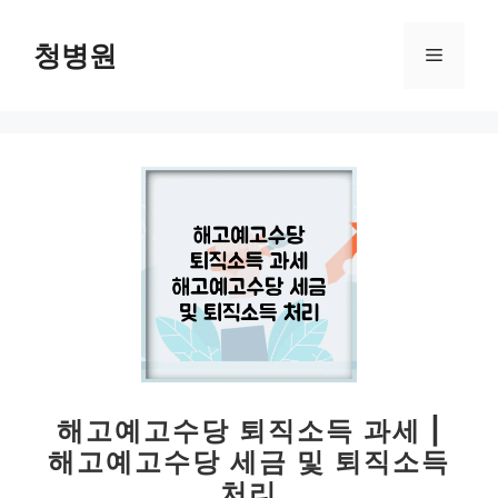
컨
텐
청병원
메
츠
로
뉴
건
너
뛰
기
해고예고수당 퇴직소득 과세 |
해고예고수당 세금 및 퇴직소득
처리