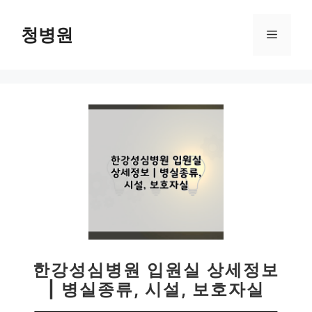
컨
텐
청병원
메
츠
로
뉴
건
너
뛰
기
한강성심병원 입원실 상세정보
| 병실종류, 시설, 보호자실