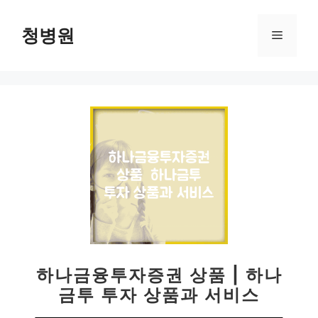
컨
텐
청병원
메
츠
로
뉴
건
너
뛰
기
하나금융투자증권 상품 | 하나
금투 투자 상품과 서비스