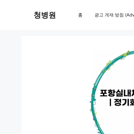
컨
텐
청병원
홈
광고 게재 방침 (Adver
츠
로
건
너
뛰
기