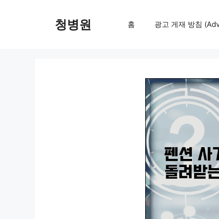
컨
텐
청병원
홈
광고 게재 방침 (Adver
츠
로
건
너
뛰
기