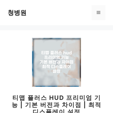
컨
텐
청병원
메
츠
로
뉴
건
너
뛰
기
티맵 플러스 HUD 프리미엄 기
능 | 기본 버전과 차이점 | 최적
디스플레이 설정