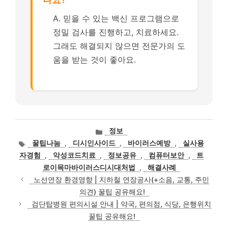
A. 믿을 수 있는 백신 프로그램으로
정밀 검사를 진행하고, 치료하세요.
그래도 해결되지 않으면 전문가의 도
움을 받는 것이 좋아요.
카
정보
테
태
꿀팁나눔
,
디시인사이드
,
바이러스예방
,
실사용
고
그
자경험
,
악성코드치료
,
정보공유
,
컴퓨터보안
,
트
리
로이목마바이러스디시대처법
,
해결사례
노선연장 환경영향 | 지하철 연장공사(+소음, 교통, 주민
의견) 꿀팁 공유해요!
검단탑병원 편의시설 안내 | 약국, 편의점, 식당, 은행위치
꿀팁 공유해요!