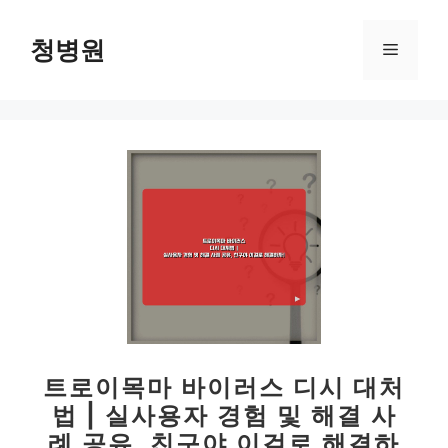
컨
텐
청병원
메
츠
로
뉴
건
너
뛰
기
트로이목마 바이러스 디시 대처
법 | 실사용자 경험 및 해결 사
례 공유, 친구야 이걸로 해결하