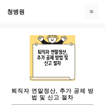
컨
텐
청병원
메
츠
로
뉴
건
너
뛰
기
퇴직자 연말정산, 추가 공제 방
법 및 신고 절차