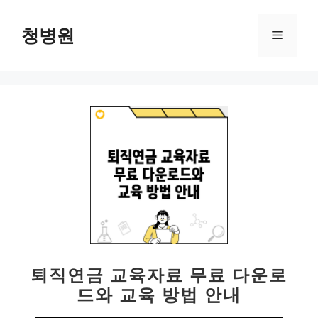
컨
텐
청병원
메
츠
로
뉴
건
너
뛰
기
퇴직연금 교육자료 무료 다운로
드와 교육 방법 안내