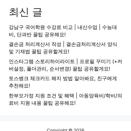
최신 글
강남구 국어학원 수강료 비교 | 내신수업 | 수능대
비, 단과반 꿀팁 공유해요!
결손금 처리계산서 작성 | 결손금처리계산서 양식
및 기재법 꿀팁 공유할게요!
인스타그램 스토리하이라이트 | 프로필 꾸미기 (+커
버설정, 폴더관리, 순서변경) 꿀팁 공유할게요!
토스뱅크 체크카드 해지 방법 알아봐요, 친구에게
추천해요!
한부모가정 지원 조건 및 혜택 | 아동양육비/학비/의
료비 지원 내용 꿀팁 공유해요!
Copyright © 2026