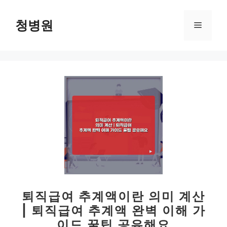
컨
텐
청병원
메
츠
로
뉴
건
너
뛰
기
퇴직급여 추계액이란 의미 계산
| 퇴직급여 추계액 완벽 이해 가
이드 꿀팁 공유해요