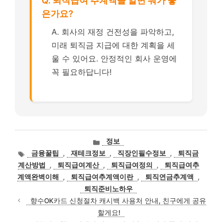
Q. 퇴직급여 추계액을 알면 뭐가 좋
은가요?
A. 회사의 재정 건전성을 파악하고,
미래 퇴직금 지급에 대한 계획을 세
울 수 있어요. 안정적인 회사 운영에
꼭 필요하답니다!
카
정보
테
태
금융꿀팁
,
재테크정보
,
직장인필수정보
,
퇴직금
고
그
계산방법
,
퇴직급여계산
,
퇴직급여정의
,
퇴직급여추
리
계액완벽이해
,
퇴직급여추계액이란
,
퇴직연금추계액
,
퇴직준비노하우
향수OK카드 신청절차 캐시백 사용처 안내, 친구에게 공유
할게요!