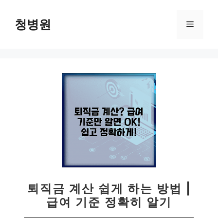
컨
텐
청병원
메
츠
로
뉴
건
너
뛰
기
퇴직금 계산 쉽게 하는 방법 |
급여 기준 정확히 알기