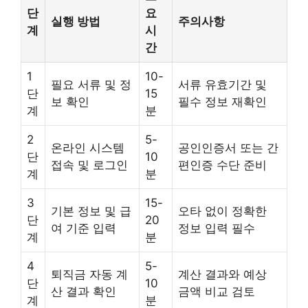
단
요
실행 방법
주의사항
계
시
간
1
10-
필요 서류 및 정
서류 유효기간 및
단
15
보 확인
필수 정보 재확인
계
분
2
5-
온라인 시스템
공인인증서 또는 간
단
10
접속 및 로그인
편인증 수단 준비
계
분
3
15-
기본 정보 및 급
오타 없이 정확한
단
20
여 기준 입력
정보 입력 필수
계
분
4
5-
퇴직금 자동 계
계산 결과와 예상
단
10
산 결과 확인
금액 비교 검토
계
분