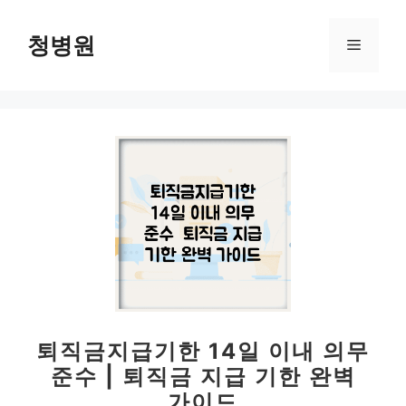
컨
텐
청병원
메
츠
로
뉴
건
너
뛰
기
퇴직금지급기한 14일 이내 의무
준수 | 퇴직금 지급 기한 완벽
가이드