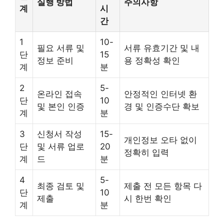
실행 방법
주의사항
계
시
간
1
10-
필요 서류 및
서류 유효기간 및 내
단
15
정보 준비
용 정확성 확인
계
분
2
5-
온라인 접속
안정적인 인터넷 환
단
10
및 본인 인증
경 및 인증수단 확보
계
분
3
신청서 작성
15-
개인정보 오타 없이
단
및 서류 업로
20
정확히 입력
계
드
분
4
5-
최종 검토 및
제출 전 모든 항목 다
단
10
제출
시 한번 확인
계
분