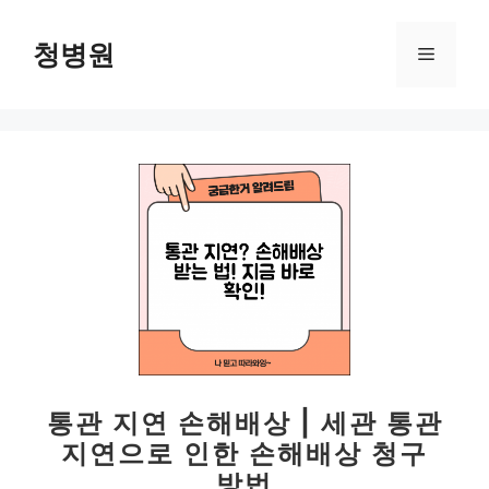
컨
텐
청병원
메
츠
로
뉴
건
너
뛰
기
통관 지연 손해배상 | 세관 통관
지연으로 인한 손해배상 청구
방법