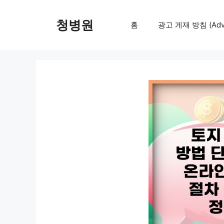
컨
텐
청병원
홈
광고 게재 방침 (Adver
츠
로
건
너
뛰
기