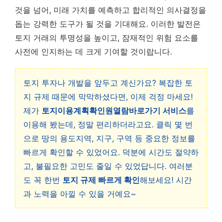
것을 넘어, 미래 가치를 예측하고 합리적인 의사결정을
돕는 강력한 도구가 될 것을 기대해요.
이러한 발전은
토지 거래의 투명성을 높이고, 잠재적인 위험 요소를
사전에 인지하는 데 크게 기여할 것이랍니다.
토지 투자나 개발을 앞두고 계신가요? 복잡한 토
지 규제 때문에 막막하셨다면, 이제 걱정 마세요!
제가
토지이용계획확인원열람바로가기 서비스
를
이용해 봤는데, 정말 편리하더라고요. 클릭 몇 번
으로 땅의 용도지역, 지구, 구역 등 중요한 정보를
빠르게 확인할 수 있었어요. 덕분에 시간도 절약하
고, 불필요한 고민도 줄일 수 있었답니다. 여러분
도 꼭 한번
토지 규제 빠르게 확인
해보세요! 시간
과 노력을 아낄 수 있을 거예요~