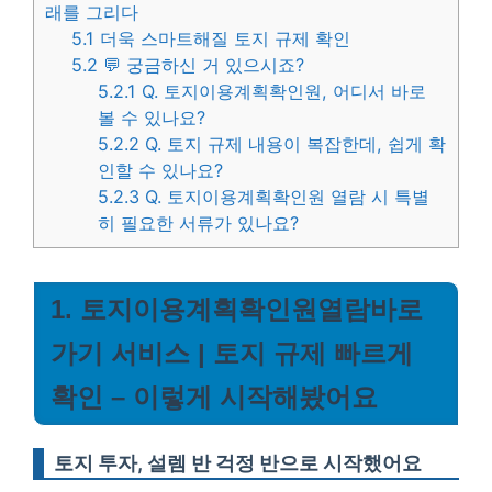
래를 그리다
5.1
더욱 스마트해질 토지 규제 확인
5.2
💬 궁금하신 거 있으시죠?
5.2.1
Q. 토지이용계획확인원, 어디서 바로
볼 수 있나요?
5.2.2
Q. 토지 규제 내용이 복잡한데, 쉽게 확
인할 수 있나요?
5.2.3
Q. 토지이용계획확인원 열람 시 특별
히 필요한 서류가 있나요?
1. 토지이용계획확인원열람바로
가기 서비스 | 토지 규제 빠르게
확인 – 이렇게 시작해봤어요
토지 투자, 설렘 반 걱정 반으로 시작했어요