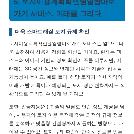
5. 토지이용계획확인원열람바로
가기 서비스, 미래를 그리다
더욱 스마트해질 토지 규제 확인
토지이용계획확인원열람바로가기 서비스는 앞으로 더
욱 발전하여 사용자 경험을 혁신할 거예요. 현재는 텍
스트와 이미지 기반의 정보 확인이 주를 이루지만, 미
래에는 3D 공간 정보와 연계된 시각화 기술이 접목될
가능성이 높아요. 예를 들어, 해당 토지가 속한 지역의
미래 개발 계획이나 예상되는 도시 경관 변화까지도 직
관적으로 파악할 수 있게 될 거예요.
또한, 인공지능(AI) 기술의 발달로 단순 정보 제공을 넘
어, 사용자의 토지 이용 목적에 맞는 최적의 규제 정보
를 분석하고 맞춤형 컨설팅까지 제공하는 방향으로 나
아갈 수 있어요.
토지 규제 확인이 단순히 정보를 얻는