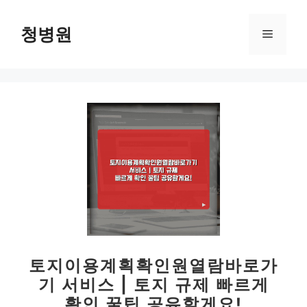
컨
텐
청병원
메
츠
로
뉴
건
너
뛰
기
토지이용계획확인원열람바로가
기 서비스 | 토지 규제 빠르게
확인 꿀팁 공유할게요!