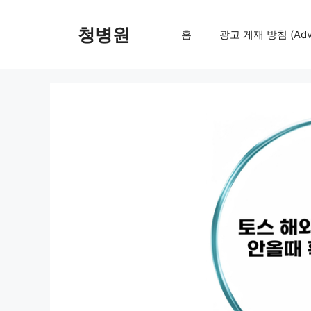
컨
텐
청병원
홈
광고 게재 방침 (Adver
츠
로
건
너
뛰
기