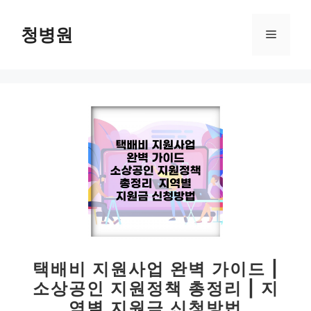
컨
텐
청병원
메
츠
로
뉴
건
너
뛰
기
택배비 지원사업 완벽 가이드 |
소상공인 지원정책 총정리 | 지
역별 지원금 신청방법