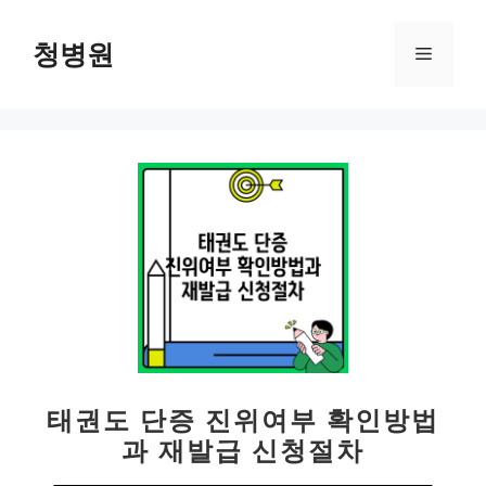
컨
텐
청병원
메
츠
로
뉴
건
너
뛰
기
태권도 단증 진위여부 확인방법
과 재발급 신청절차