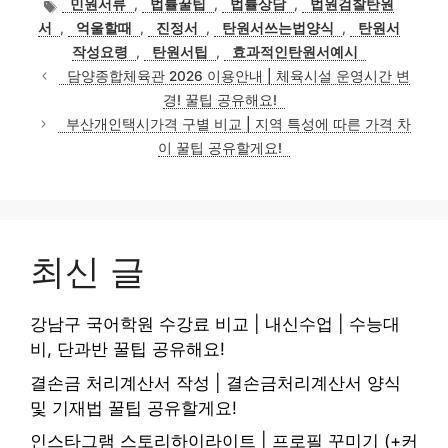
태
민원서류
,
법률꿀팁
,
법률상담
,
법원검찰탄원
고
그
서
,
억울할때
,
진정서
,
탄원서쓰는법양식
,
탄원서
리
작성요령
,
탄원서팁
,
효과적인탄원서예시
담양종합체육관 2026 이용안내 | 체육시설 운영시간 변
경! 꿀팁 공유해요!
부산개인택시가격 구별 비교 | 지역 특성에 따른 가격 차
이 꿀팁 공유할게요!
최신 글
강남구 국어학원 수강료 비교 | 내신수업 | 수능대
비, 단과반 꿀팁 공유해요!
결손금 처리계산서 작성 | 결손금처리계산서 양식
및 기재법 꿀팁 공유할게요!
인스타그램 스토리하이라이트 | 프로필 꾸미기 (+커