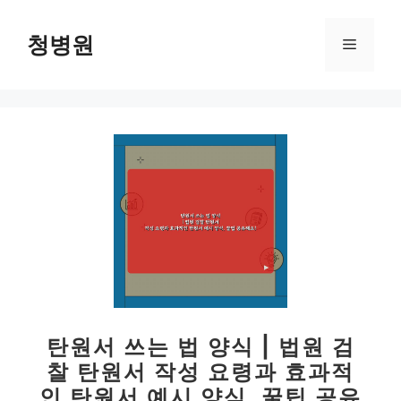
컨
텐
청병원
메
츠
로
뉴
건
너
뛰
기
탄원서 쓰는 법 양식 | 법원 검
찰 탄원서 작성 요령과 효과적
인 탄원서 예시 양식, 꿀팁 공유