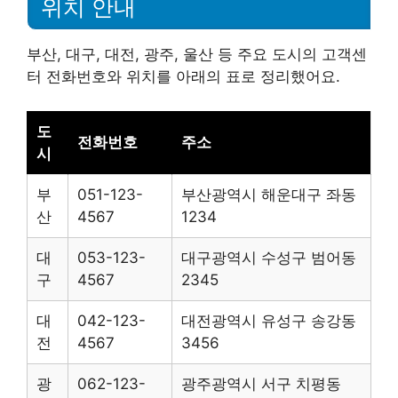
위치 안내
부산, 대구, 대전, 광주, 울산 등 주요 도시의 고객센
터 전화번호와 위치를 아래의 표로 정리했어요.
도
전화번호
주소
시
부
051-123-
부산광역시 해운대구 좌동
산
4567
1234
대
053-123-
대구광역시 수성구 범어동
구
4567
2345
대
042-123-
대전광역시 유성구 송강동
전
4567
3456
광
062-123-
광주광역시 서구 치평동