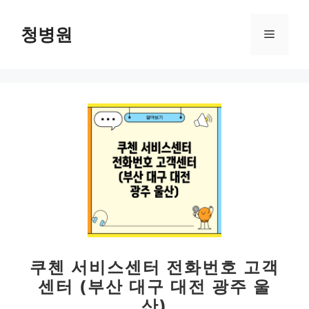
컨
텐
청병원
메
츠
로
뉴
건
너
뛰
기
쿠첸 서비스센터 전화번호 고객
센터 (부산 대구 대전 광주 울
산)