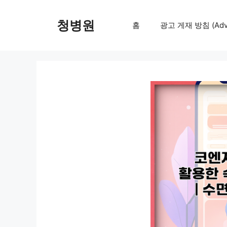
컨
텐
청병원
홈
광고 게재 방침 (Adver
츠
로
건
너
뛰
기