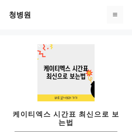
컨
텐
청병원
메
츠
로
뉴
건
너
뛰
기
케이티엑스 시간표 최신으로 보
는법