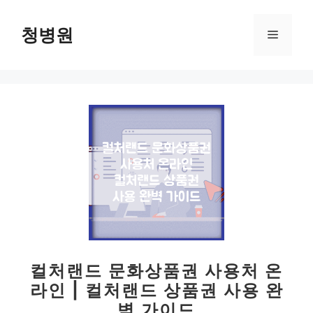
컨
텐
청병원
메
츠
로
뉴
건
너
뛰
기
컬처랜드 문화상품권 사용처 온
라인 | 컬처랜드 상품권 사용 완
벽 가이드