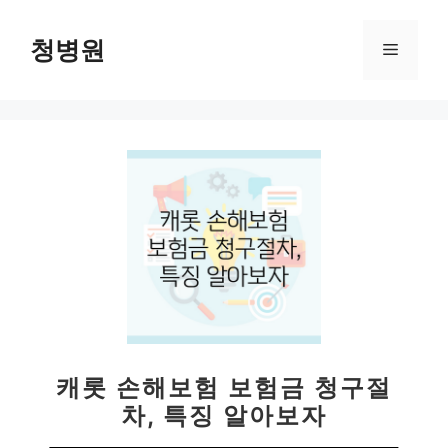
컨
텐
청병원
메
츠
로
뉴
건
너
뛰
기
캐롯 손해보험 보험금 청구절
차, 특징 알아보자