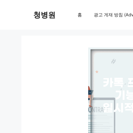
컨
텐
청병원
홈
광고 게재 방침 (Adver
츠
로
건
너
뛰
기