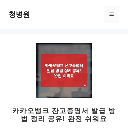
컨
텐
청병원
메
츠
로
뉴
건
너
뛰
기
카카오뱅크 잔고증명서 발급 방
법 정리 공유! 완전 쉬워요