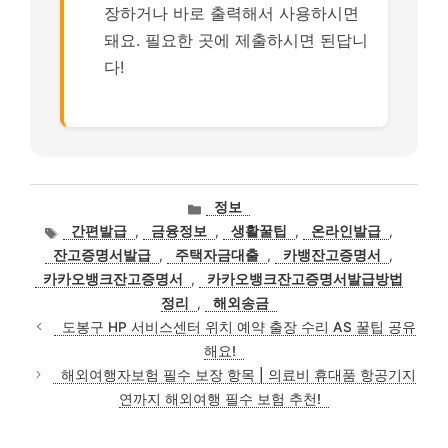
장하거나 바로 출력해서 사용하시면
돼요. 필요한 곳에 제출하시면 된답니
다!
카
정보
테
태
간편발급
,
금융정보
,
생활꿀팁
,
온라인발급
,
고
그
잔고증명서발급
,
주택자금대출
,
카뱅잔고증명서
,
리
카카오뱅크잔고증명서
,
카카오뱅크잔고증명서발급방법
정리
,
해외송금
도봉구 HP 서비스센터 위치 예약 출장 수리 AS 꿀팁 공유
해요!
해외여행자보험 필수 보장 항목 | 의료비 휴대품 항공기지
연까지 해외여행 필수 보험 추천!