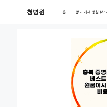
컨
텐
청병원
홈
광고 게재 방침 (Adver
츠
로
건
너
뛰
기