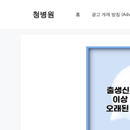
컨
텐
청병원
홈
광고 게재 방침 (Adver
츠
로
건
너
뛰
기